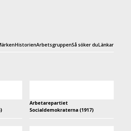
ärken
Historien
Arbetsgruppen
Så söker du
Länkar
Arbetarepartiet
)
Socialdemokraterna (1917)