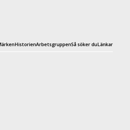
ärken
Historien
Arbetsgruppen
Så söker du
Länkar