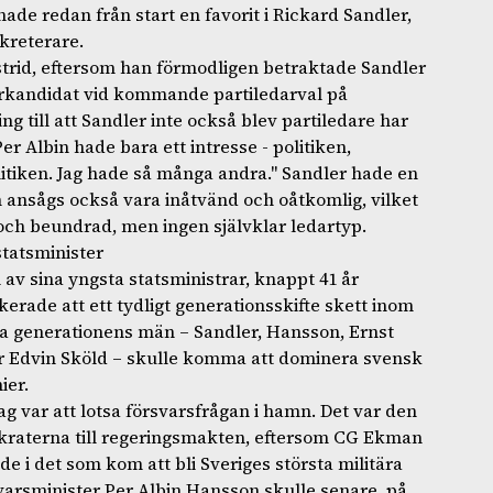
ade redan från start en favorit i Rickard Sandler,
kreterare.
strid, eftersom han förmodligen betraktade Sandler
darkandidat vid kommande partiledarval på
ng till att Sandler inte också blev partiledare har
"Per Albin hade bara ett intresse - politiken,
itiken. Jag hade så många andra." Sandler hade en
h ansågs också vara inåtvänd och oåtkomlig, vilket
ch beundrad, men ingen självklar ledartyp.
tatsminister
 av sina yngsta statsministrar, knappt 41 år
erade att ett tydligt generationsskifte skett inom
a generationens män – Sandler, Hansson, Ernst
er Edvin Sköld – skulle komma att dominera svensk
ier.
 var att lotsa försvarsfrågan i hamn. Det var den
kraterna till regeringsmakten, eftersom CG Ekman
ade i det som kom att bli Sveriges största militära
varsminister Per Albin Hansson skulle senare, på