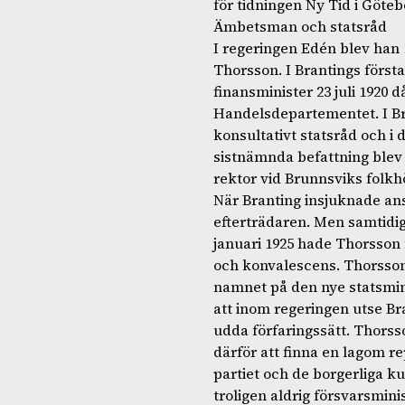
för tidningen Ny Tid i Göteb
Ämbetsman och statsråd
I regeringen Edén blev han 
Thorsson. I Brantings först
finansminister 23 juli 1920 
Handelsdepartementet. I Br
konsultativt statsråd och i 
sistnämnda befattning blev h
rektor vid Brunnsviks folkh
När Branting insjuknade an
efterträdaren. Men samtidi
januari 1925 hade Thorsso
och konvalescens. Thorsson
namnet på den nye statsmi
att inom regeringen utse Br
udda förfaringssätt. Thorss
därför att finna en lagom 
partiet och de borgerliga 
troligen aldrig försvarsmin