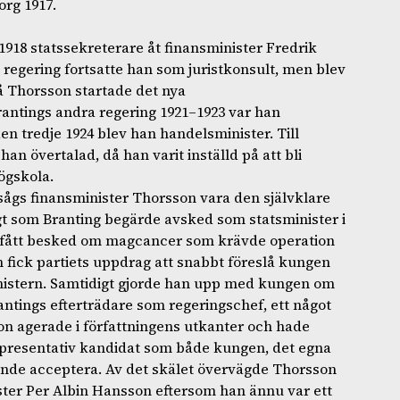
org 1917.
1918 statssekreterare åt finansminister Fredrik
a regering fortsatte han som juristkonsult, men blev
då Thorsson startade det nya
antings andra regering 1921–1923 var han
den tredje 1924 blev han handelsminister. Till
an övertalad, då han varit inställd på att bli
ögskola.
sågs finansminister Thorsson vara den självklare
gt som Branting begärde avsked som statsminister i
n fått besked om magcancer som krävde operation
 fick partiets uppdrag att snabbt föreslå kungen
nistern. Samtidigt gjorde han upp med kungen om
antings efterträdare som regeringschef, ett något
on agerade i författningens utkanter och hade
representativ kandidat som både kungen, det egna
kunde acceptera. Av det skälet övervägde Thorsson
ister Per Albin Hansson eftersom han ännu var ett