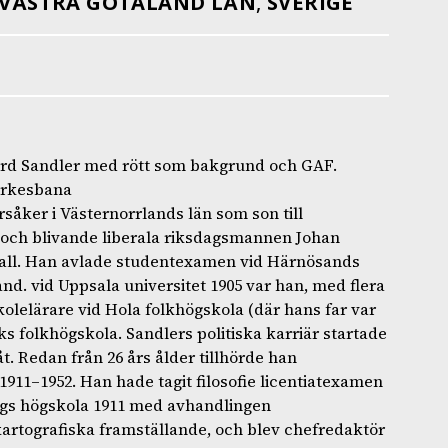
VÄSTRA GÖTALAND LÄN
,
SVERIGE
ard Sandler med rött som bakgrund och GAF.
yrkesbana
rsåker i Västernorrlands län som son till
och blivande liberala riksdagsmannen Johan
all. Han avlade studentexamen vid Härnösands
kand. vid Uppsala universitet 1905 var han, med flera
kolelärare vid Hola folkhögskola (där hans far var
s folkhögskola. Sandlers politiska karriär startade
t. Redan från 26 års ålder tillhörde han
 1911–1952. Han hade tagit filosofie licentiatexamen
orgs högskola 1911 med avhandlingen
rtografiska framställande, och blev chefredaktör