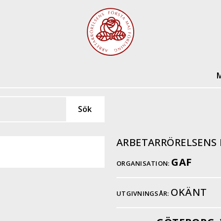
M
ARBETARRÖRELSENS
GAF
ORGANISATION:
OKÄNT
UTGIVNINGSÅR: