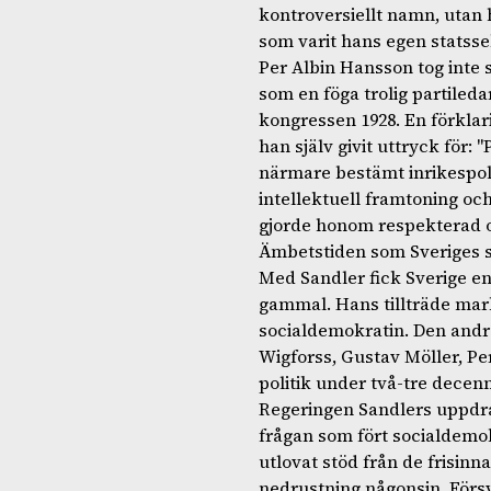
kontroversiellt namn, utan h
som varit hans egen statsse
Per Albin Hansson tog inte 
som en föga trolig partile
kongressen 1928. En förklari
han själv givit uttryck för: 
närmare bestämt inrikespol
intellektuell framtoning oc
gjorde honom respekterad o
Ämbetstiden som Sveriges s
Med Sandler fick Sverige en
gammal. Hans tillträde mark
socialdemokratin. Den andr
Wigforss, Gustav Möller, P
politik under två-tre decenn
Regeringen Sandlers uppdrag
frågan som fört socialdemo
utlovat stöd från de frisinn
nedrustning någonsin. Förs