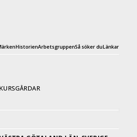
ärken
Historien
Arbetsgruppen
Så söker du
Länkar
 KURSGÅRDAR