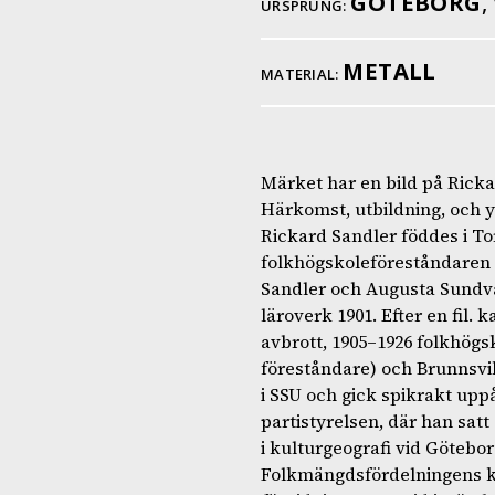
GÖTEBORG
,
URSPRUNG:
METALL
MATERIAL:
Märket har en bild på Rick
Härkomst, utbildning, och 
Rickard Sandler föddes i To
folkhögskoleföreståndaren 
Sandler och Augusta Sundv
läroverk 1901. Efter en fil. 
avbrott, 1905–1926 folkhögs
föreståndare) och Brunnsvik
i SSU och gick spikrakt uppå
partistyrelsen, där han satt
i kulturgeografi vid Göteb
Folkmängdsfördelningens ka