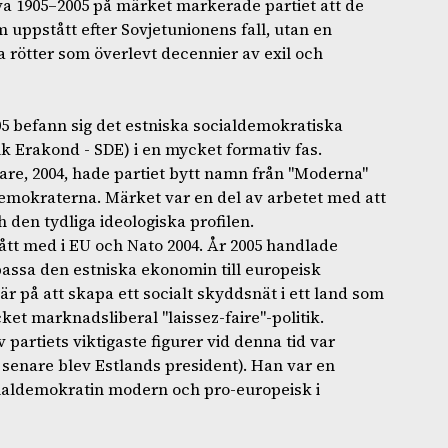
va 1905–2005 på märket markerade partiet att de
m uppstått efter Sovjetunionens fall, utan en
a rötter som överlevt decennier av exil och
5 befann sig det estniska socialdemokratiska
ik Erakond - SDE) i en mycket formativ fas.
gare, 2004, hade partiet bytt namn från "Moderna"
demokraterna. Märket var en del av arbetet med att
 den tydliga ideologiska profilen.
ått med i EU och Nato 2004. År 2005 handlade
assa den estniska ekonomin till europeisk
r på att skapa ett socialt skyddsnät i ett land som
et marknadsliberal "laissez-faire"-politik.
partiets viktigaste figurer vid denna tid var
senare blev Estlands president). Han var en
cialdemokratin modern och pro-europeisk i