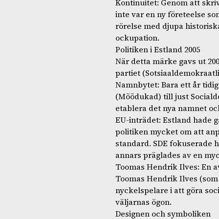
Kontinuitet: Genom att skri
inte var en ny företeelse so
rörelse med djupa historisk
ockupation.
Politiken i Estland 2005
När detta märke gavs ut 200
partiet (Sotsiaaldemokraatl
Namnbytet: Bara ett år tidi
(Mõõdukad) till just Social
etablera det nya namnet och
EU-inträdet: Estland hade g
politiken mycket om att anp
standard. SDE fokuserade hä
annars präglades av en myck
Toomas Hendrik Ilves: En av 
Toomas Hendrik Ilves (som 
nyckelspelare i att göra so
väljarnas ögon.
Designen och symboliken