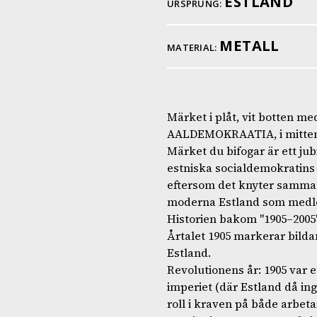
ESTLAND
URSPRUNG:
METALL
MATERIAL:
Märket i plåt, vit botten m
AALDEMOKRAATIA, i mitten s
Märket du bifogar är ett j
estniska socialdemokratins f
eftersom det knyter samma
moderna Estland som medle
Historien bakom "1905–2005
Årtalet 1905 markerar bilda
Estland.
Revolutionens år: 1905 var e
imperiet (där Estland då in
roll i kraven på både arbet