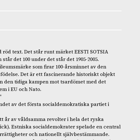
ed röd text. Det står runt märket EESTI SOTSIA
tår det 100 under det står det 1905-2005.
ubileumsmärke som firar 100-årsminnet av den
ödelse. Det är ett fascinerande historiskt objekt
n den tidiga kampen mot tsardömet med det
m i EU och Nato.
"
ndet av det första socialdemokratiska partiet i
tt år av våldsamma revolter i hela det ryska
gick). Estniska socialdemokrater spelade en central
arrättigheter och nationellt självbestämmande.