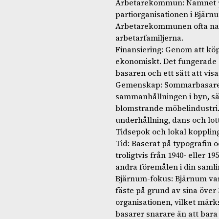
Arbetarekommun: Namnet på
partiorganisationen i Bjärn
Arbetarekommunen ofta navet
arbetarfamiljerna.
Finansiering: Genom att kö
ekonomiskt. Det fungerade o
basaren och ett sätt att visa 
Gemenskap: Sommarbasarerna
sammanhållningen i byn, sär
blomstrande möbelindustri. V
underhållning, dans och lott
Tidsepok och lokal kopplin
Tid: Baserat på typografin 
troligtvis från 1940- eller 1
andra föremålen i din samli
Bjärnum-fokus: Bjärnum var
fäste på grund av sina över 
organisationen, vilket märk
basarer snarare än att bara