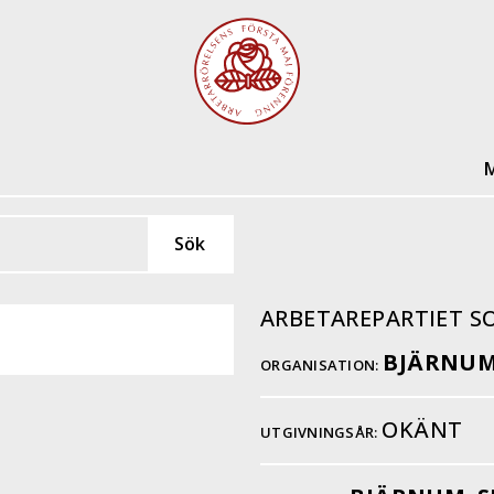
M
ARBETAREPARTIET 
BJÄRNU
ORGANISATION:
OKÄNT
UTGIVNINGSÅR: