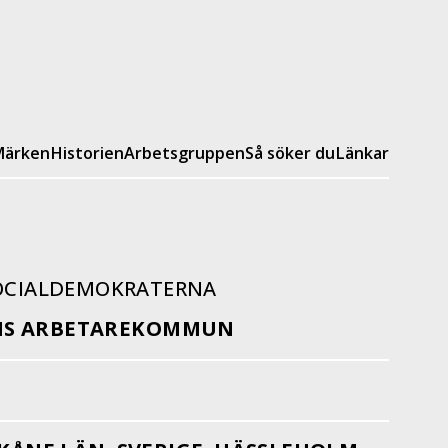
ärken
Historien
Arbetsgruppen
Så söker du
Länkar
SOCIALDEMOKRATERNA
MS ARBETAREKOMMUN