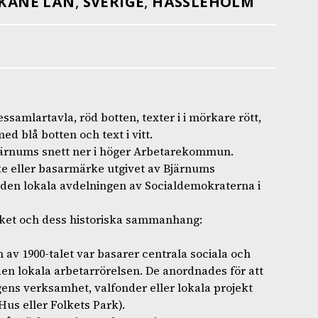
KÅNE LÄN
,
SVERIGE
,
HÄSSLEHOLM
samlartavla, röd botten, texter i i mörkare rött,
d blå botten och text i vitt.
 Bjärnums snett ner i höger Arbetarekommun.
ke eller basarmärke utgivet av Bjärnums
den lokala avdelningen av Socialdemokraterna i
rket och dess historiska sammanhang:
v 1900-talet var basarer centrala sociala och
en lokala arbetarrörelsen. De anordnades för att
ngens verksamhet, valfonder eller lokala projekt
us eller Folkets Park).