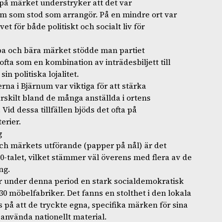
 märket understryker att det var
um som stod som arrangör. På en mindre ort var
 för både politiskt och socialt liv för
pa och bära märket stödde man partiet
fta som en kombination av inträdesbiljett till
sin politiska lojalitet.
 i Bjärnum var viktiga för att stärka
skilt bland de många anställda i ortens
id dessa tillfällen bjöds det ofta på
erier.
g
och märkets utförande (papper på nål) är det
950-talet, vilket stämmer väl överens med flera av de
ng.
 under denna period en stark socialdemokratisk
30 möbelfabriker. Det fanns en stolthet i den lokala
s på att de tryckte egna, specifika märken för sina
 använda nationellt material.