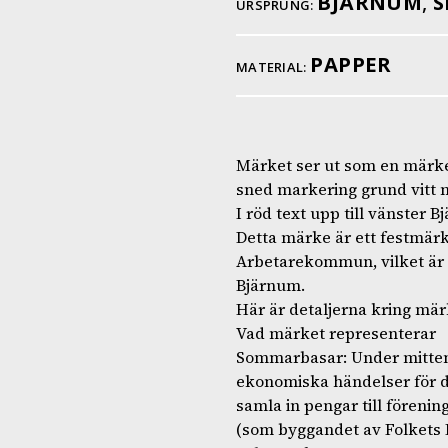
BJÄRNUM
,
S
URSPRUNG:
PAPPER
MATERIAL:
Märket ser ut som en märkes
sned markering grund vitt me
I röd text upp till vänster
Detta märke är ett festmär
Arbetarekommun, vilket är 
Bjärnum.
Här är detaljerna kring mä
Vad märket representerar
Sommarbasar: Under mitten a
ekonomiska händelser för d
samla in pengar till föreni
(som byggandet av Folkets H