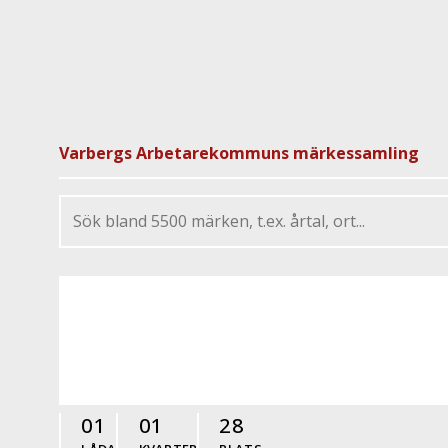
Varbergs Arbetarekommuns märkessamling
01
01
28