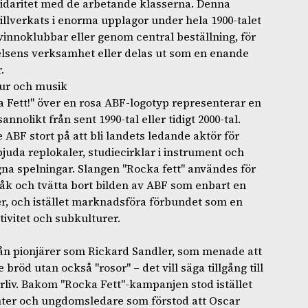
olidaritet med de arbetande klasserna. Denna
tillverkats i enorma upplagor under hela 1900-talet
kvinnoklubbar eller genom central beställning, för
örelsens verksamhet eller delas ut som en enande
.
tur och musik
Fett!" över en rosa ABF-logotyp representerar en
annolikt från sent 1990-tal eller tidigt 2000-tal.
ABF stort på att bli landets ledande aktör för
uda replokaler, studiecirklar i instrument och
gna spelningar. Slangen "Rocka fett" användes för
åk och tvätta bort bilden av ABF som enbart en
ier, och istället marknadsföra förbundet som en
ivitet och subkulturer.
rån pionjärer som Rickard Sandler, som menade att
bröd utan också "rosor" – det vill säga tillgång till
urliv. Bakom "Rocka Fett"-kampanjen stod istället
er och ungdomsledare som förstod att Oscar