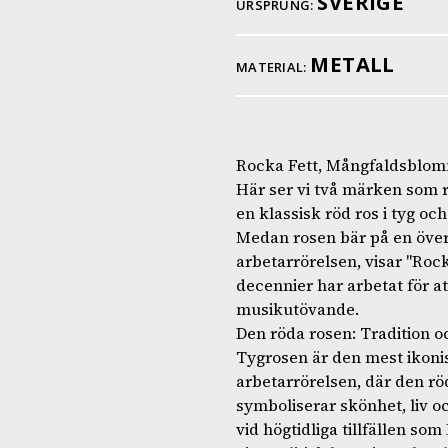
SVERIGE
URSPRUNG:
METALL
MATERIAL:
Rocka Fett, Mångfaldsblom
Här ser vi två märken som r
en klassisk röd ros i tyg o
Medan rosen bär på en över
arbetarrörelsen, visar "Ro
decennier har arbetat för 
musikutövande.
Den röda rosen: Tradition oc
Tygrosen är den mest ikoni
arbetarrörelsen, där den rö
symboliserar skönhet, liv o
vid högtidliga tillfällen so