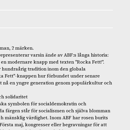
man, 2 märken.
epresenterar varsin ände av ABF:s långa historia:
ch en modernare knapp med texten "Rocka Fett!".
 hundraårig tradition inom den globala
cka Fett"-knappen hur förbundet under senare
att nå en yngre generation genom populärkultur och
h solidaritet
ska symbolen för socialdemokratin och
da färgen står för socialismen och själva blomman
ch mänsklig värdighet. Inom ABF har rosen burits
m Första maj, kongresser eller begravningar för att