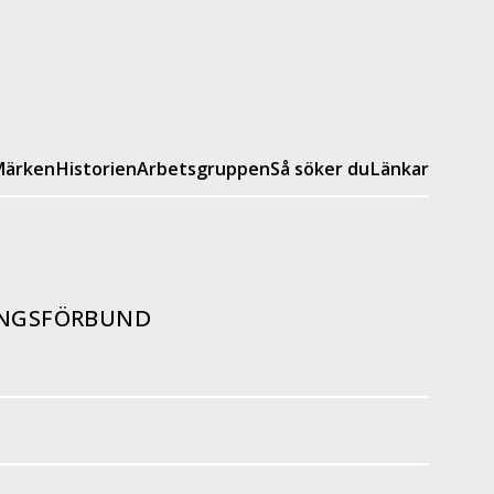
ärken
Historien
Arbetsgruppen
Så söker du
Länkar
INGSFÖRBUND