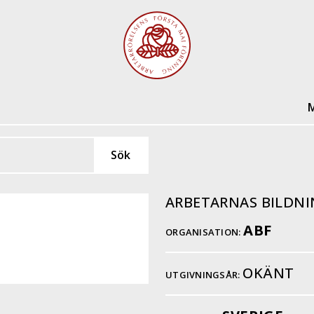
M
ARBETARNAS BILDN
ABF
ORGANISATION:
OKÄNT
UTGIVNINGSÅR: