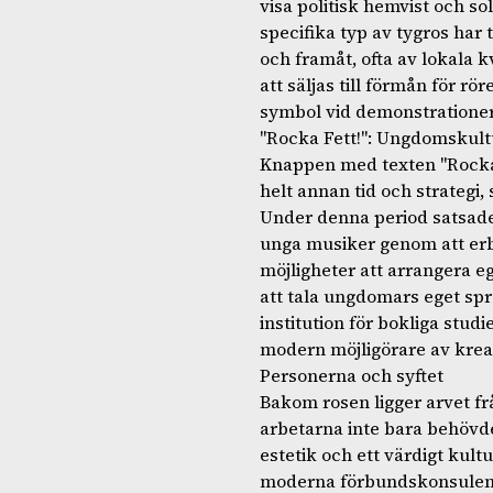
visa politisk hemvist och s
specifika typ av tygros har 
och framåt, ofta av lokala 
att säljas till förmån för r
symbol vid demonstrationer
"Rocka Fett!": Ungdomskul
Knappen med texten "Rocka 
helt annan tid och strategi, s
Under denna period satsade 
unga musiker genom att erbj
möjligheter att arrangera e
att tala ungdomars eget spr
institution för bokliga stud
modern möjligörare av kreat
Personerna och syftet
Bakom rosen ligger arvet f
arbetarna inte bara behövde 
estetik och ett värdigt kult
moderna förbundskonsulent