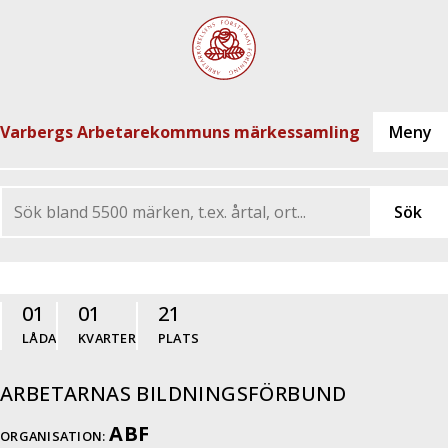
Varbergs Arbetarekommuns märkessamling
01
01
21
LÅDA
KVARTER
PLATS
ARBETARNAS BILDNINGSFÖRBUND
ABF
ORGANISATION: