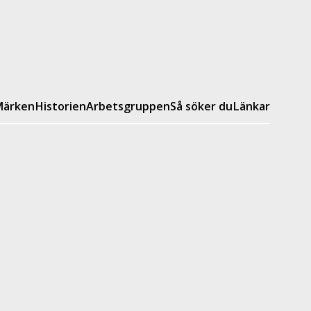
ärken
Historien
Arbetsgruppen
Så söker du
Länkar