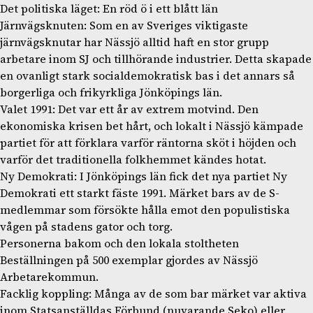
Det politiska läget: En röd ö i ett blått län
Järnvägsknuten: Som en av Sveriges viktigaste
järnvägsknutar har Nässjö alltid haft en stor grupp
arbetare inom SJ och tillhörande industrier. Detta skapade
en ovanligt stark socialdemokratisk bas i det annars så
borgerliga och frikyrkliga Jönköpings län.
Valet 1991: Det var ett år av extrem motvind. Den
ekonomiska krisen bet hårt, och lokalt i Nässjö kämpade
partiet för att förklara varför räntorna sköt i höjden och
varför det traditionella folkhemmet kändes hotat.
Ny Demokrati: I Jönköpings län fick det nya partiet Ny
Demokrati ett starkt fäste 1991. Märket bars av de S-
medlemmar som försökte hålla emot den populistiska
vågen på stadens gator och torg.
Personerna bakom och den lokala stoltheten
Beställningen på 500 exemplar gjordes av Nässjö
Arbetarekommun.
Facklig koppling: Många av de som bar märket var aktiva
inom Statsanställdas Förbund (nuvarande Seko) eller