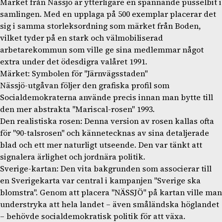
Märket från Nässjö är ytterligare en spännande pusselbit i
samlingen. Med en upplaga på 500 exemplar placerar det
sig i samma storleksordning som märket från Boden,
vilket tyder på en stark och välmobiliserad
arbetarekommun som ville ge sina medlemmar något
extra under det ödesdigra valåret 1991.
Märket: Symbolen för "Järnvägsstaden"
Nässjö-utgåvan följer den grafiska profil som
Socialdemokraterna använde precis innan man bytte till
den mer abstrakta "Mariscal-rosen" 1993.
Den realistiska rosen: Denna version av rosen kallas ofta
för "90-talsrosen" och kännetecknas av sina detaljerade
blad och ett mer naturligt utseende. Den var tänkt att
signalera ärlighet och jordnära politik.
Sverige-kartan: Den vita bakgrunden som associerar till
en Sverigekarta var central i kampanjen "Sverige ska
blomstra". Genom att placera "NÄSSJÖ" på kartan ville man
understryka att hela landet – även småländska höglandet
– behövde socialdemokratisk politik för att växa.