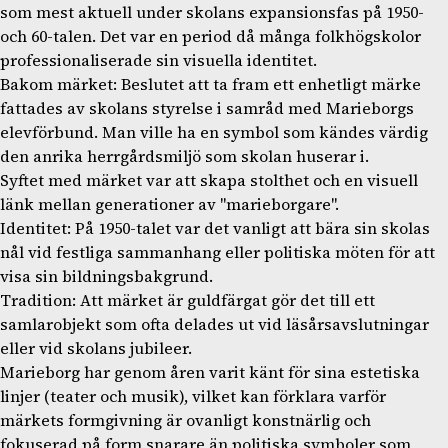
som mest aktuell under skolans expansionsfas på 1950-
och 60-talen. Det var en period då många folkhögskolor
professionaliserade sin visuella identitet.
Bakom märket: Beslutet att ta fram ett enhetligt märke
fattades av skolans styrelse i samråd med Marieborgs
elevförbund. Man ville ha en symbol som kändes värdig
den anrika herrgårdsmiljö som skolan huserar i.
Syftet med märket var att skapa stolthet och en visuell
länk mellan generationer av "marieborgare".
Identitet: På 1950-talet var det vanligt att bära sin skolas
nål vid festliga sammanhang eller politiska möten för att
visa sin bildningsbakgrund.
Tradition: Att märket är guldfärgat gör det till ett
samlarobjekt som ofta delades ut vid läsårsavslutningar
eller vid skolans jubileer.
Marieborg har genom åren varit känt för sina estetiska
linjer (teater och musik), vilket kan förklara varför
märkets formgivning är ovanligt konstnärlig och
fokuserad på form snarare än politiska symboler som