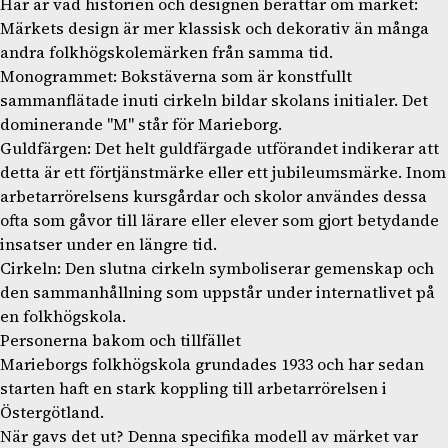
Här är vad historien och designen berättar om märket:
Märkets design är mer klassisk och dekorativ än många
andra folkhögskolemärken från samma tid.
Monogrammet: Bokstäverna som är konstfullt
sammanflätade inuti cirkeln bildar skolans initialer. Det
dominerande "M" står för Marieborg.
Guldfärgen: Det helt guldfärgade utförandet indikerar att
detta är ett förtjänstmärke eller ett jubileumsmärke. Inom
arbetarrörelsens kursgårdar och skolor användes dessa
ofta som gåvor till lärare eller elever som gjort betydande
insatser under en längre tid.
Cirkeln: Den slutna cirkeln symboliserar gemenskap och
den sammanhållning som uppstår under internatlivet på
en folkhögskola.
Personerna bakom och tillfället
Marieborgs folkhögskola grundades 1933 och har sedan
starten haft en stark koppling till arbetarrörelsen i
Östergötland.
När gavs det ut? Denna specifika modell av märket var