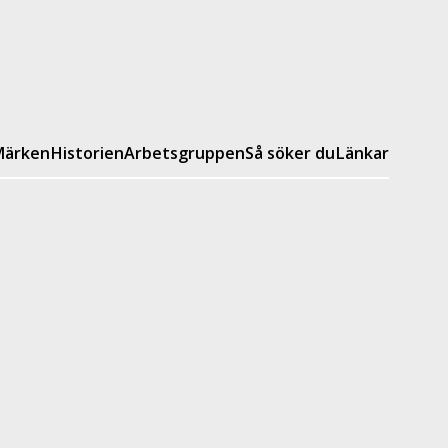
ärken
Historien
Arbetsgruppen
Så söker du
Länkar