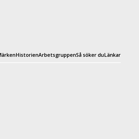
ärken
Historien
Arbetsgruppen
Så söker du
Länkar