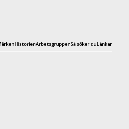
ärken
Historien
Arbetsgruppen
Så söker du
Länkar