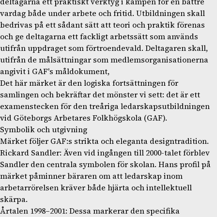
deltagarna ett praktiskt verktyg i kampen för en bättre
vardag både under arbete och fritid. Utbildningen skall
bedrivas på ett sådant sätt att teori och praktik förenas
och ge deltagarna ett fackligt arbetssätt som används
utifrån uppdraget som förtroendevald. Deltagaren skall,
utifrån de målsättningar som medlemsorganisationerna
angivit i GAF's måldokument,
Det här märket är den logiska fortsättningen för
samlingen och bekräftar det mönster vi sett: det är ett
examenstecken för den treåriga ledarskapsutbildningen
vid Göteborgs Arbetares Folkhögskola (GAF).
Symbolik och utgivning
Märket följer GAF:s strikta och eleganta designtradition.
Rickard Sandler: Även vid ingången till 2000-talet förblev
Sandler den centrala symbolen för skolan. Hans profil på
märket påminner bäraren om att ledarskap inom
arbetarrörelsen kräver både hjärta och intellektuell
skärpa.
Årtalen 1998–2001: Dessa markerar den specifika