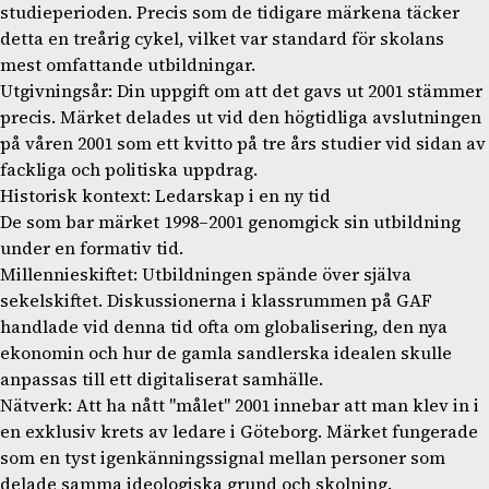
studieperioden. Precis som de tidigare märkena täcker
detta en treårig cykel, vilket var standard för skolans
mest omfattande utbildningar.
Utgivningsår: Din uppgift om att det gavs ut 2001 stämmer
precis. Märket delades ut vid den högtidliga avslutningen
på våren 2001 som ett kvitto på tre års studier vid sidan av
fackliga och politiska uppdrag.
Historisk kontext: Ledarskap i en ny tid
De som bar märket 1998–2001 genomgick sin utbildning
under en formativ tid.
Millennieskiftet: Utbildningen spände över själva
sekelskiftet. Diskussionerna i klassrummen på GAF
handlade vid denna tid ofta om globalisering, den nya
ekonomin och hur de gamla sandlerska idealen skulle
anpassas till ett digitaliserat samhälle.
Nätverk: Att ha nått "målet" 2001 innebar att man klev in i
en exklusiv krets av ledare i Göteborg. Märket fungerade
som en tyst igenkänningssignal mellan personer som
delade samma ideologiska grund och skolning.