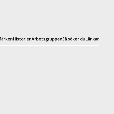
ärken
Historien
Arbetsgruppen
Så söker du
Länkar