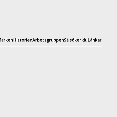
ärken
Historien
Arbetsgruppen
Så söker du
Länkar