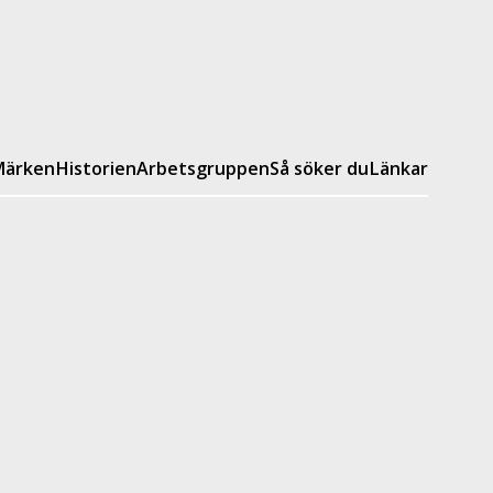
ärken
Historien
Arbetsgruppen
Så söker du
Länkar