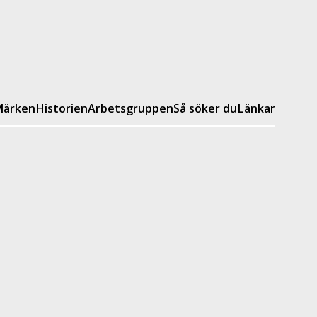
ärken
Historien
Arbetsgruppen
Så söker du
Länkar