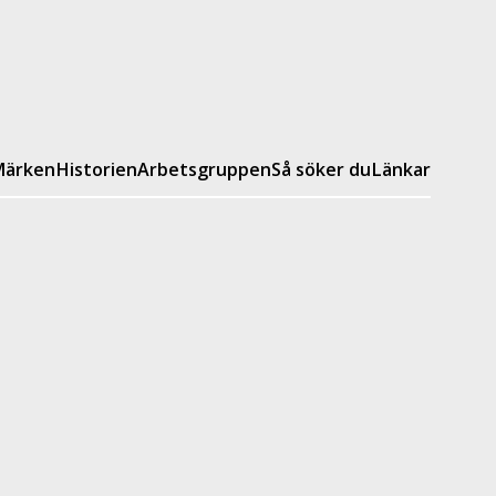
ärken
Historien
Arbetsgruppen
Så söker du
Länkar