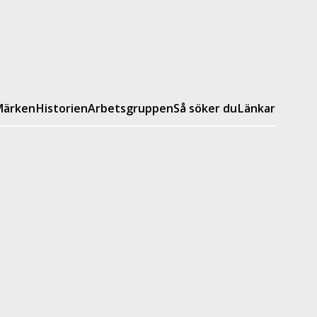
ärken
Historien
Arbetsgruppen
Så söker du
Länkar