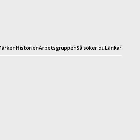
ärken
Historien
Arbetsgruppen
Så söker du
Länkar