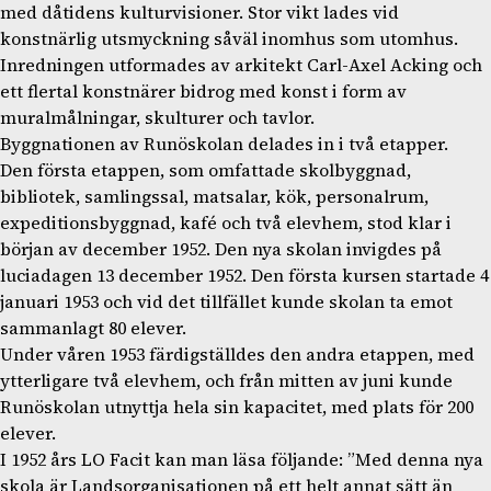
med dåtidens kulturvisioner. Stor vikt lades vid
konstnärlig utsmyckning såväl inomhus som utomhus.
Inredningen utformades av arkitekt Carl-Axel Acking och
ett flertal konstnärer bidrog med konst i form av
muralmålningar, skulturer och tavlor.
Byggnationen av Runöskolan delades in i två etapper.
Den första etappen, som omfattade skolbyggnad,
bibliotek, samlingssal, matsalar, kök, personalrum,
expeditionsbyggnad, kafé och två elevhem, stod klar i
början av december 1952. Den nya skolan invigdes på
luciadagen 13 december 1952. Den första kursen startade 4
januari 1953 och vid det tillfället kunde skolan ta emot
sammanlagt 80 elever.
Under våren 1953 färdigställdes den andra etappen, med
ytterligare två elevhem, och från mitten av juni kunde
Runöskolan utnyttja hela sin kapacitet, med plats för 200
elever.
I 1952 års LO Facit kan man läsa följande: ”Med denna nya
skola är Landsorganisationen på ett helt annat sätt än