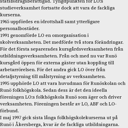
statsbidragsberättigad. Tyngdpunkten för LO:s
studieverksamhet fortsatte dock att vara de fackliga
kurserna.
1965 uppfördes en idrottshall samt ytterligare
personalbostäder.
1991 genomförde LO en omorganisation i
skolverksamheten. Det medförde två stora förändringar.
För det första separerades kursgårdsverksamheten från
utbildningsverksamheten. Från och med nu var Runö
kursgård öppen för externa gäster utan koppling till
arbetarrörelsen. För det andra gick LO över från
detaljstyrning till målstyrning av verksamheten.
1995 upphörde LO att vara huvudman för Runöskolan och
Runö folkhögskola. Sedan dess är det den ideella
föreningen LO:s folkhögskola Runö som äger och driver
verksamheten. Föreningen består av LO, ABF och LO-
förbund.
I maj 1997 gick sista långa folkhögskolekurserna ut på
Runö i Åkersberga, kvar är de fackliga utbildningarna.