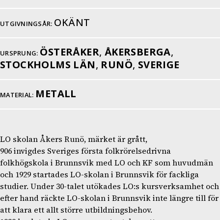
OKÄNT
UTGIVNINGSÅR:
ÖSTERÅKER
,
ÅKERSBERGA
,
URSPRUNG:
STOCKHOLMS LÄN
,
RUNÖ
,
SVERIGE
METALL
MATERIAL:
LO skolan Åkers Runö, märket är grått,
906 invigdes Sveriges första folkrörelsedrivna
folkhögskola i Brunnsvik med LO och KF som huvudmän
och 1929 startades LO-skolan i Brunnsvik för fackliga
studier. Under 30-talet utökades LO:s kursverksamhet och
efter hand räckte LO-skolan i Brunnsvik inte längre till för
att klara ett allt större utbildningsbehov.