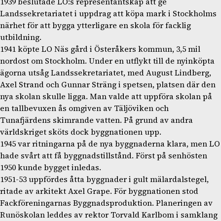
1939 beslutade LO:s representantskap att ge
Landssekretariatet i uppdrag att köpa mark i Stockholms
närhet för att bygga ytterligare en skola för facklig
utbildning.
1941 köpte LO Näs gård i Österåkers kommun, 3,5 mil
nordost om Stockholm. Under en utflykt till de nyinköpta
ägorna utsåg Landssekretariatet, med August Lindberg,
Axel Strand och Gunnar Sträng i spetsen, platsen där den
nya skolan skulle ligga. Man valde att uppföra skolan på
en tallbevuxen ås omgiven av Täljöviken och
Tunafjärdens skimrande vatten. På grund av andra
världskriget sköts dock byggnationen upp.
1945 var ritningarna på de nya byggnaderna klara, men LO
hade svårt att få byggnadstillstånd. Först på senhösten
1950 kunde bygget inledas.
1951-53 uppfördes åtta byggnader i gult mälardalstegel,
ritade av arkitekt Axel Grape. För byggnationen stod
Fackföreningarnas Byggnadsproduktion. Planeringen av
Runöskolan leddes av rektor Torvald Karlbom i samklang