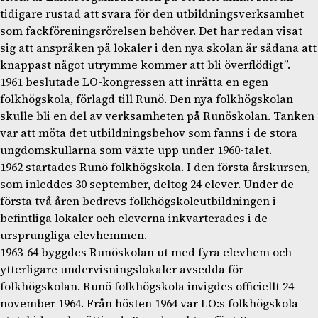
tidigare rustad att svara för den utbildningsverksamhet
som fackföreningsrörelsen behöver. Det har redan visat
sig att anspråken på lokaler i den nya skolan är sådana att
knappast något utrymme kommer att bli överflödigt”.
1961 beslutade LO-kongressen att inrätta en egen
folkhögskola, förlagd till Runö. Den nya folkhögskolan
skulle bli en del av verksamheten på Runöskolan. Tanken
var att möta det utbildningsbehov som fanns i de stora
ungdomskullarna som växte upp under 1960-talet.
1962 startades Runö folkhögskola. I den första årskursen,
som inleddes 30 september, deltog 24 elever. Under de
första två åren bedrevs folkhögskoleutbildningen i
befintliga lokaler och eleverna inkvarterades i de
ursprungliga elevhemmen.
1963-64 byggdes Runöskolan ut med fyra elevhem och
ytterligare undervisningslokaler avsedda för
folkhögskolan. Runö folkhögskola invigdes officiellt 24
november 1964. Från hösten 1964 var LO:s folkhögskola