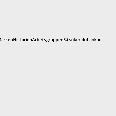
ärken
Historien
Arbetsgruppen
Så söker du
Länkar