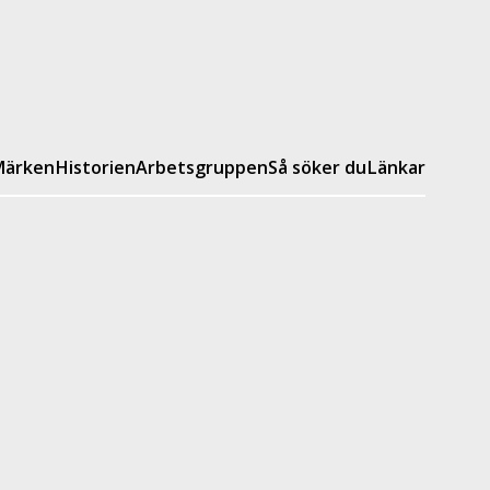
ärken
Historien
Arbetsgruppen
Så söker du
Länkar