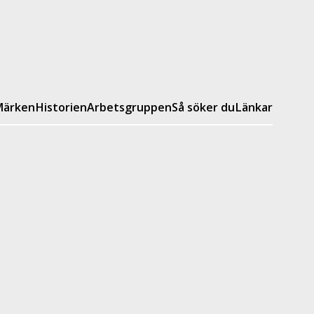
ärken
Historien
Arbetsgruppen
Så söker du
Länkar