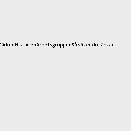
ärken
Historien
Arbetsgruppen
Så söker du
Länkar