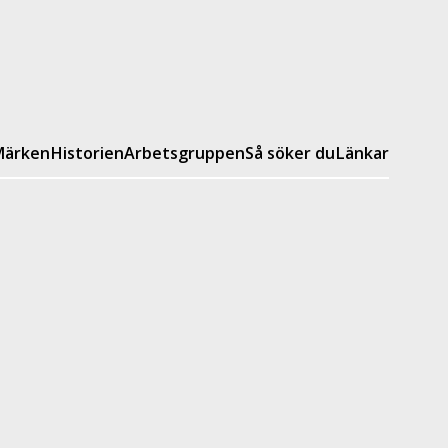
ärken
Historien
Arbetsgruppen
Så söker du
Länkar