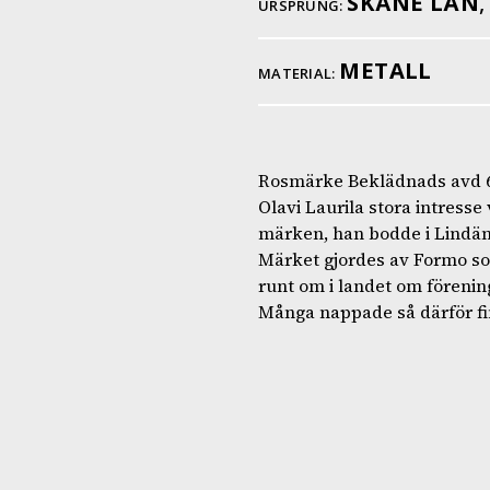
SKÅNE LÄN
URSPRUNG:
METALL
MATERIAL:
Rosmärke Beklädnads avd 6
Olavi Laurila stora intresse
märken, han bodde i Lindäng
Märket gjordes av Formo som
runt om i landet om förening
Många nappade så därför fi