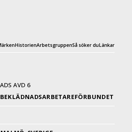
ärken
Historien
Arbetsgruppen
Så söker du
Länkar
ADS AVD 6
 BEKLÄDNADSARBETAREFÖRBUNDET