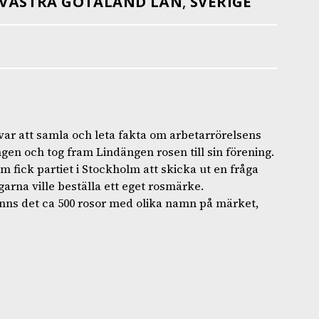
VÄSTRA GÖTALAND LÄN
,
SVERIGE
 var att samla och leta fakta om arbetarrörelsens
en och tog fram Lindängen rosen till sin förening.
 fick partiet i Stockholm att skicka ut en fråga
arna ville beställa ett eget rosmärke.
nns det ca 500 rosor med olika namn på märket,