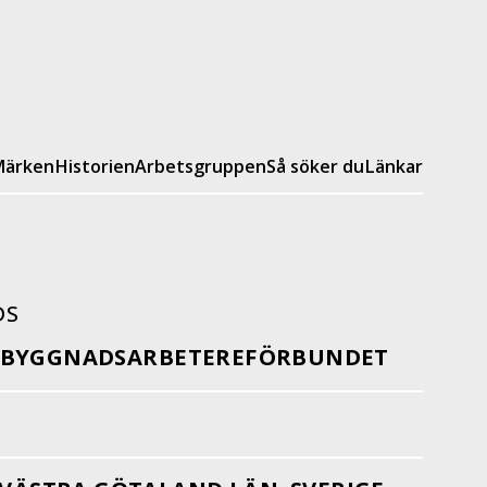
ärken
Historien
Arbetsgruppen
Så söker du
Länkar
DS
 BYGGNADSARBETEREFÖRBUNDET