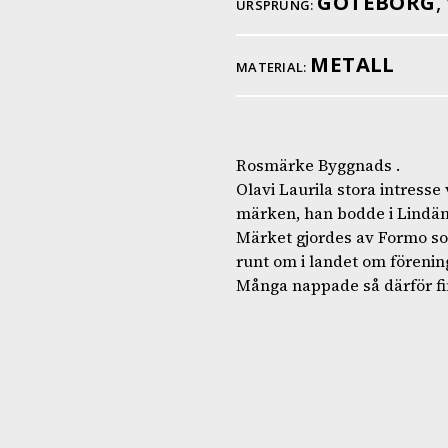
GÖTEBORG
,
URSPRUNG:
METALL
MATERIAL:
Rosmärke Byggnads .
Olavi Laurila stora intresse
märken, han bodde i Lindäng
Märket gjordes av Formo som
runt om i landet om förening
Många nappade så därför fi