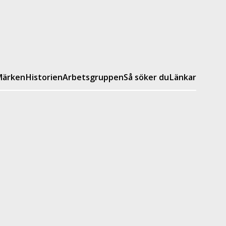
ärken
Historien
Arbetsgruppen
Så söker du
Länkar