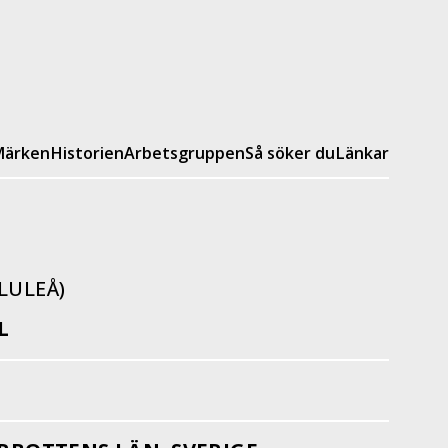
ärken
Historien
Arbetsgruppen
Så söker du
Länkar
LULEÅ)
L