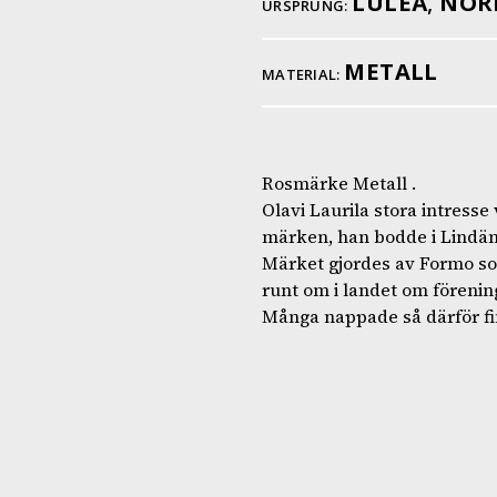
LULEÅ
,
NOR
URSPRUNG:
METALL
MATERIAL:
Rosmärke Metall .
Olavi Laurila stora intresse
märken, han bodde i Lindäng
Märket gjordes av Formo som
runt om i landet om förening
Många nappade så därför fi