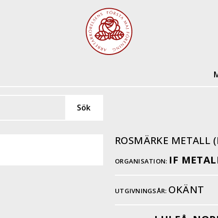
M
ROSMÄRKE METALL (
IF METAL
ORGANISATION:
OKÄNT
UTGIVNINGSÅR: