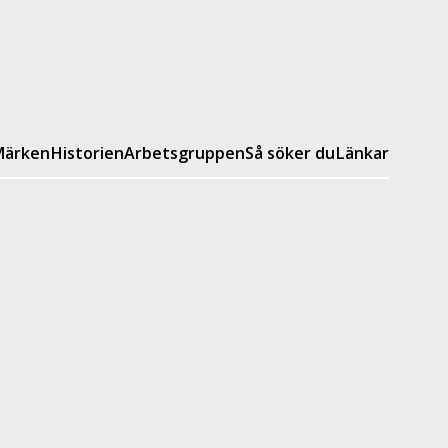
ärken
Historien
Arbetsgruppen
Så söker du
Länkar