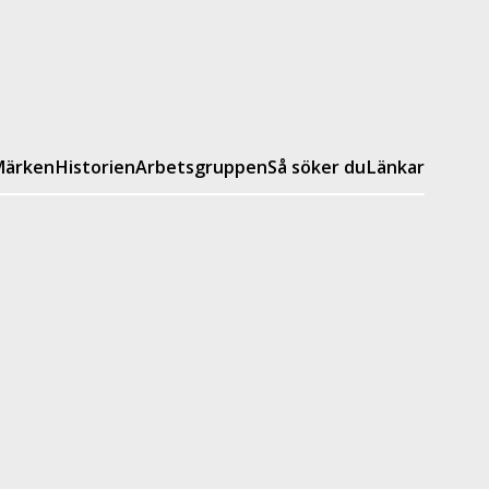
ärken
Historien
Arbetsgruppen
Så söker du
Länkar