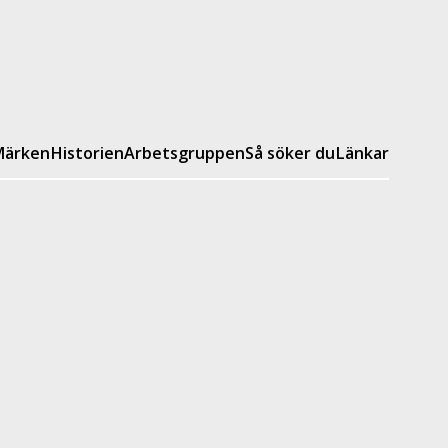
ärken
Historien
Arbetsgruppen
Så söker du
Länkar