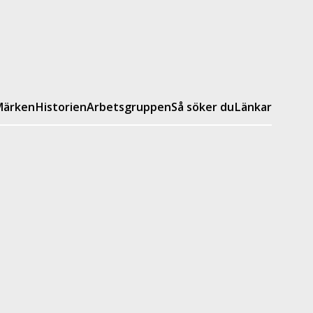
ärken
Historien
Arbetsgruppen
Så söker du
Länkar