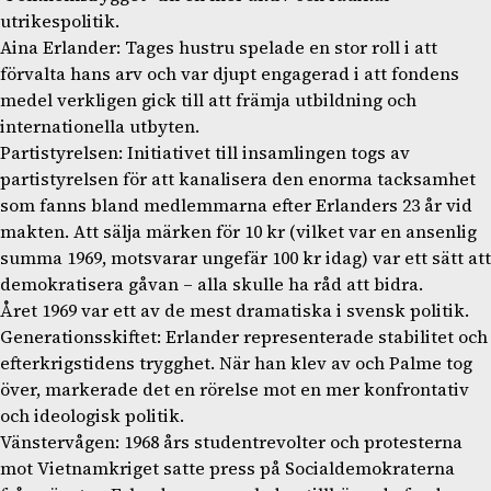
utrikespolitik.
Aina Erlander: Tages hustru spelade en stor roll i att
förvalta hans arv och var djupt engagerad i att fondens
medel verkligen gick till att främja utbildning och
internationella utbyten.
Partistyrelsen: Initiativet till insamlingen togs av
partistyrelsen för att kanalisera den enorma tacksamhet
som fanns bland medlemmarna efter Erlanders 23 år vid
makten. Att sälja märken för 10 kr (vilket var en ansenlig
summa 1969, motsvarar ungefär 100 kr idag) var ett sätt att
demokratisera gåvan – alla skulle ha råd att bidra.
Året 1969 var ett av de mest dramatiska i svensk politik.
Generationsskiftet: Erlander representerade stabilitet och
efterkrigstidens trygghet. När han klev av och Palme tog
över, markerade det en rörelse mot en mer konfrontativ
och ideologisk politik.
Vänstervågen: 1968 års studentrevolter och protesterna
mot Vietnamkriget satte press på Socialdemokraterna