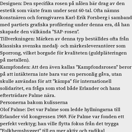
Designen: Den specifika rosen på nålen bär drag av den
estetik som växte fram under sent 60-tal. Ofta nämns
konstnären och formgivaren Karl-Erik Forsberg i samband
med partiets grafiska profilering under denna era, då han
skapade den välkända "SAP-rosen".
Tillverkningen: Märken av denna typ beställdes ofta från
klassiska svenska medalj- och märkesleverantörer som
Sporrong, vilket borgade för kvaliteten (guldpläteringen
på metallen).
Kampfonden: Att den även kallas "Kampfondsrosen" beror
på att intäkterna inte bara var en personlig gåva, utan
skulle användas för att "kämpa" för internationell
solidaritet, en fråga som stod både Erlander och hans
efterträdare Palme nära.
Personerna bakom kulisserna
Olof Palme: Det var Palme som ledde hyllningarna till
Erlander vid kongressen 1969. För Palme var fonden ett
perfekt verktyg; han ville flytta fokus från det trygga
"Folkhemsbygget" till en mer aktiv och radikal