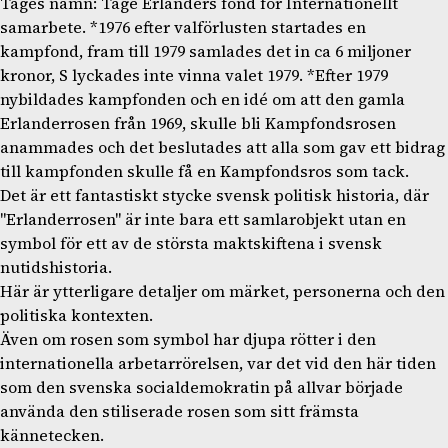
Tages namn: Tage Erlanders fond för Internationellt
samarbete. *1976 efter valförlusten startades en
kampfond, fram till 1979 samlades det in ca 6 miljoner
kronor, S lyckades inte vinna valet 1979. *Efter 1979
nybildades kampfonden och en idé om att den gamla
Erlanderrosen från 1969, skulle bli Kampfondsrosen
anammades och det beslutades att alla som gav ett bidrag
till kampfonden skulle få en Kampfondsros som tack.
Det är ett fantastiskt stycke svensk politisk historia, där
"Erlanderrosen" är inte bara ett samlarobjekt utan en
symbol för ett av de största maktskiftena i svensk
nutidshistoria.
Här är ytterligare detaljer om märket, personerna och den
politiska kontexten.
Även om rosen som symbol har djupa rötter i den
internationella arbetarrörelsen, var det vid den här tiden
som den svenska socialdemokratin på allvar började
använda den stiliserade rosen som sitt främsta
kännetecken.