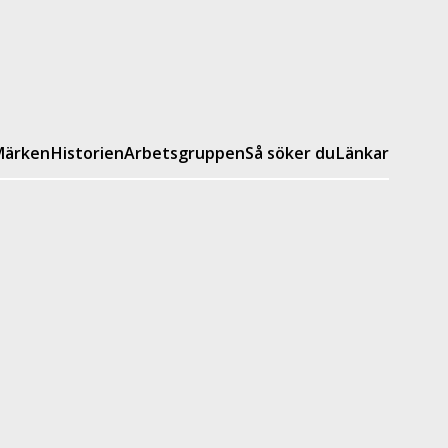
ärken
Historien
Arbetsgruppen
Så söker du
Länkar