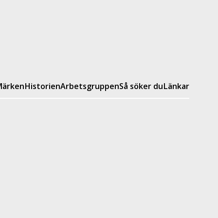
ärken
Historien
Arbetsgruppen
Så söker du
Länkar