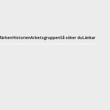
ärken
Historien
Arbetsgruppen
Så söker du
Länkar