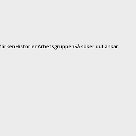
ärken
Historien
Arbetsgruppen
Så söker du
Länkar