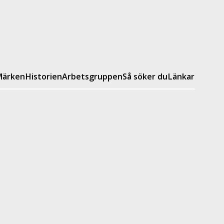
ärken
Historien
Arbetsgruppen
Så söker du
Länkar