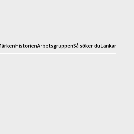
ärken
Historien
Arbetsgruppen
Så söker du
Länkar