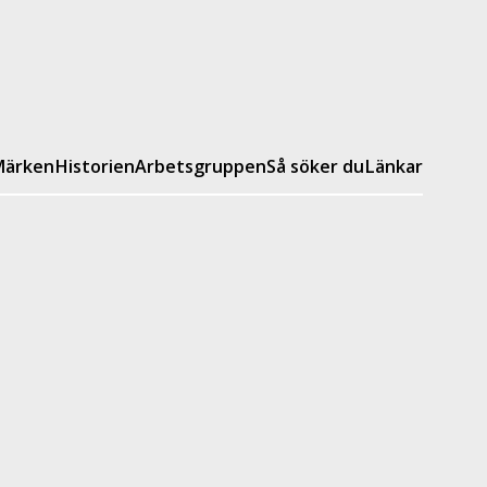
ärken
Historien
Arbetsgruppen
Så söker du
Länkar