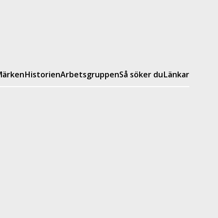
ärken
Historien
Arbetsgruppen
Så söker du
Länkar