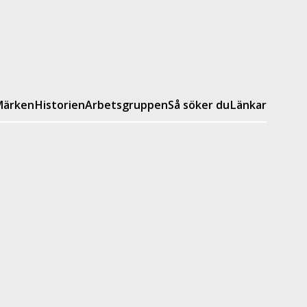
ärken
Historien
Arbetsgruppen
Så söker du
Länkar