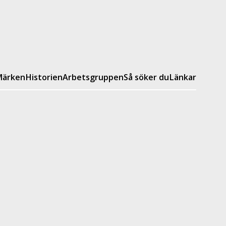
ärken
Historien
Arbetsgruppen
Så söker du
Länkar