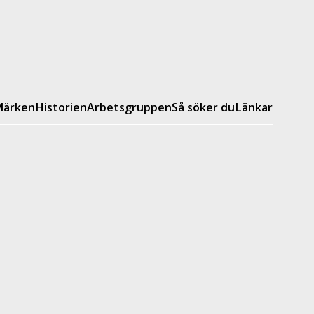
ärken
Historien
Arbetsgruppen
Så söker du
Länkar