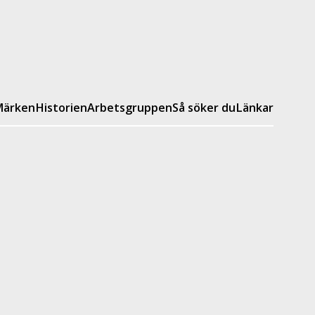
ärken
Historien
Arbetsgruppen
Så söker du
Länkar