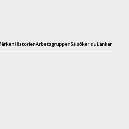
ärken
Historien
Arbetsgruppen
Så söker du
Länkar