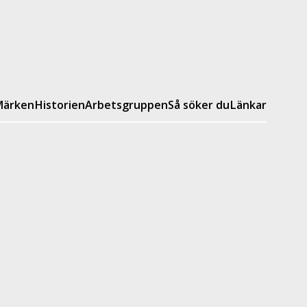
ärken
Historien
Arbetsgruppen
Så söker du
Länkar